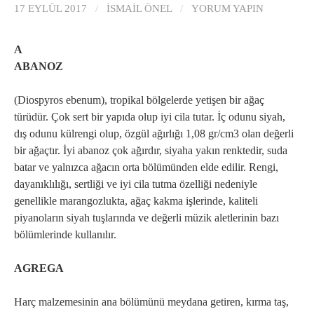
17 EYLÜL 2017
/
İSMAIL ÖNEL
/
YORUM YAPIN
A
ABANOZ
(Diospyros ebenum), tropikal bölgelerde yetişen bir ağaç
türüdür. Çok sert bir yapıda olup iyi cila tutar. İç odunu siyah,
dış odunu külrengi olup, özgül ağırlığı 1,08 gr/cm3 olan değerli
bir ağaçtır. İyi abanoz çok ağırdır, siyaha yakın renktedir, suda
batar ve yalnızca ağacın orta bölümünden elde edilir. Rengi,
dayanıklılığı, sertliği ve iyi cila tutma özelliği nedeniyle
genellikle marangozlukta, ağaç kakma işlerinde, kaliteli
piyanoların siyah tuşlarında ve değerli müzik aletlerinin bazı
bölümlerinde kullanılır.
AGREGA
Harç malzemesinin ana bölümünü meydana getiren, kırma taş,