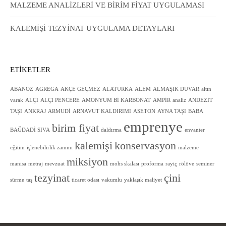
MALZEME ANALİZLERİ VE BİRİM FİYAT UYGULAMASI
KALEMİŞİ TEZYİNAT UYGULAMA DETAYLARI
ETIKETLER
ABANOZ
AGREGA
AKÇE GEÇMEZ
ALATURKA
ALEM
ALMAŞIK DUVAR
altın
varak
ALÇI
ALÇI PENCERE
AMONYUM Bİ KARBONAT
AMPİR
analiz
ANDEZİT
TAŞI
ANKRAJ
ARMUDİ
ARNAVUT KALDIRIMI
ASETON
AYNA TAŞI
BABA
emprenye
birim fiyat
BAĞDADİ SIVA
daldırma
envanter
kalemişi
konservasyon
eğitim
işlenebilirlik zammı
malzeme
miksiyon
manisa
metraj
mevzuat
mohs skalası
proforma
rayiç
rölöve
seminer
tezyinat
çini
sürme
taş
ticaret odası
vakumlu
yaklaşık maliyet