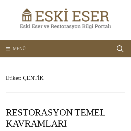
İçeriğe
atla
Arama:
MENÜ
Etiket:
ÇENTİK
RESTORASYON TEMEL
KAVRAMLARI