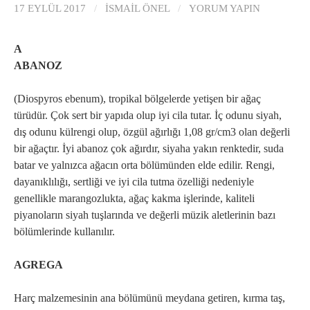
17 EYLÜL 2017
/
İSMAIL ÖNEL
/
YORUM YAPIN
A
ABANOZ
(Diospyros ebenum), tropikal bölgelerde yetişen bir ağaç
türüdür. Çok sert bir yapıda olup iyi cila tutar. İç odunu siyah,
dış odunu külrengi olup, özgül ağırlığı 1,08 gr/cm3 olan değerli
bir ağaçtır. İyi abanoz çok ağırdır, siyaha yakın renktedir, suda
batar ve yalnızca ağacın orta bölümünden elde edilir. Rengi,
dayanıklılığı, sertliği ve iyi cila tutma özelliği nedeniyle
genellikle marangozlukta, ağaç kakma işlerinde, kaliteli
piyanoların siyah tuşlarında ve değerli müzik aletlerinin bazı
bölümlerinde kullanılır.
AGREGA
Harç malzemesinin ana bölümünü meydana getiren, kırma taş,