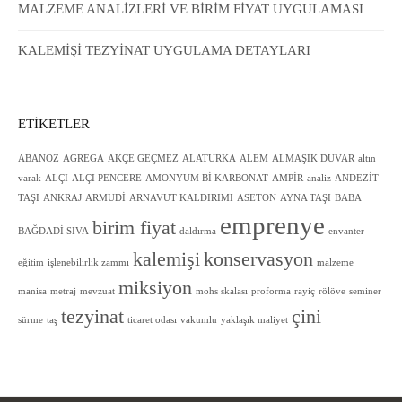
MALZEME ANALİZLERİ VE BİRİM FİYAT UYGULAMASI
KALEMİŞİ TEZYİNAT UYGULAMA DETAYLARI
ETIKETLER
ABANOZ
AGREGA
AKÇE GEÇMEZ
ALATURKA
ALEM
ALMAŞIK DUVAR
altın
varak
ALÇI
ALÇI PENCERE
AMONYUM Bİ KARBONAT
AMPİR
analiz
ANDEZİT
TAŞI
ANKRAJ
ARMUDİ
ARNAVUT KALDIRIMI
ASETON
AYNA TAŞI
BABA
emprenye
birim fiyat
BAĞDADİ SIVA
daldırma
envanter
kalemişi
konservasyon
eğitim
işlenebilirlik zammı
malzeme
miksiyon
manisa
metraj
mevzuat
mohs skalası
proforma
rayiç
rölöve
seminer
tezyinat
çini
sürme
taş
ticaret odası
vakumlu
yaklaşık maliyet