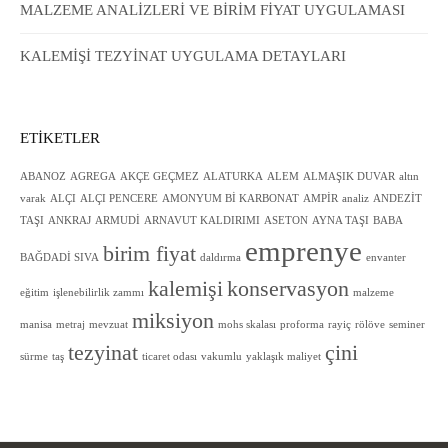
MALZEME ANALİZLERİ VE BİRİM FİYAT UYGULAMASI
KALEMİŞİ TEZYİNAT UYGULAMA DETAYLARI
ETIKETLER
ABANOZ
AGREGA
AKÇE GEÇMEZ
ALATURKA
ALEM
ALMAŞIK DUVAR
altın
varak
ALÇI
ALÇI PENCERE
AMONYUM Bİ KARBONAT
AMPİR
analiz
ANDEZİT
TAŞI
ANKRAJ
ARMUDİ
ARNAVUT KALDIRIMI
ASETON
AYNA TAŞI
BABA
emprenye
birim fiyat
BAĞDADİ SIVA
daldırma
envanter
kalemişi
konservasyon
eğitim
işlenebilirlik zammı
malzeme
miksiyon
manisa
metraj
mevzuat
mohs skalası
proforma
rayiç
rölöve
seminer
tezyinat
çini
sürme
taş
ticaret odası
vakumlu
yaklaşık maliyet