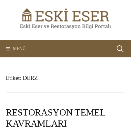
İçeriğe
atla
Arama:
MENÜ
Etiket:
DERZ
RESTORASYON TEMEL
KAVRAMLARI