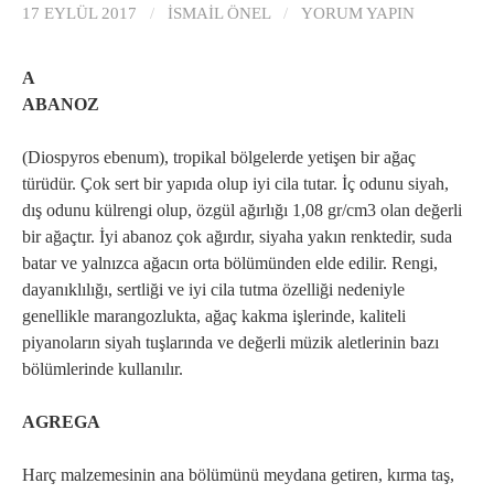
17 EYLÜL 2017
/
İSMAIL ÖNEL
/
YORUM YAPIN
A
ABANOZ
(Diospyros ebenum), tropikal bölgelerde yetişen bir ağaç
türüdür. Çok sert bir yapıda olup iyi cila tutar. İç odunu siyah,
dış odunu külrengi olup, özgül ağırlığı 1,08 gr/cm3 olan değerli
bir ağaçtır. İyi abanoz çok ağırdır, siyaha yakın renktedir, suda
batar ve yalnızca ağacın orta bölümünden elde edilir. Rengi,
dayanıklılığı, sertliği ve iyi cila tutma özelliği nedeniyle
genellikle marangozlukta, ağaç kakma işlerinde, kaliteli
piyanoların siyah tuşlarında ve değerli müzik aletlerinin bazı
bölümlerinde kullanılır.
AGREGA
Harç malzemesinin ana bölümünü meydana getiren, kırma taş,