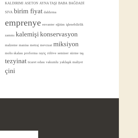
KALDIRIMI
ASETON
AYNA TAŞI
BABA
BAĞDADİ
birim fiyat
SIVA
daldırma
emprenye
envanter
eğitim
işlenebilirlik
kalemişi
konservasyon
zammı
miksiyon
malzeme
manisa
metraj
mevzuat
mohs skalası
proforma
rayiç
rölöve
seminer
sürme
taş
tezyinat
ticaret odası
vakumlu
yaklaşık maliyet
çini