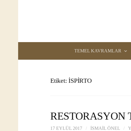
İçeriğe
atla
TEMEL KAVRAMLAR
Etiket:
İSPİRTO
RESTORASYON 
17 EYLÜL 2017
/
İSMAIL ÖNEL
/