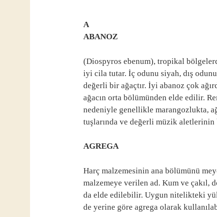
A
ABANOZ
(Diospyros ebenum), tropikal bölgelerd
iyi cila tutar. İç odunu siyah, dış odun
değerli bir ağaçtır. İyi abanoz çok ağır
ağacın orta bölümünden elde edilir. Reng
nedeniyle genellikle marangozlukta, ağ
tuşlarında ve değerli müzik aletlerinin
AGREGA
Harç malzemesinin ana bölümünü meydan
malzemeye verilen ad. Kum ve çakıl, do
da elde edilebilir. Uygun nitelikteki yü
de yerine göre agrega olarak kullanılab