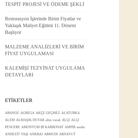
TESPİT PROJESİ VE ÖDEME ŞEKLİ
Restorasyon İşlerinde Birim Fiyatlar ve
Yaklaşık Maliyet Eğitimi 11. Dönem
Başlıyor
MALZEME ANALİZLERİ VE BİRİM
FİYAT UYGULAMASI
KALEMİŞİ TEZYİNAT UYGULAMA
DETAYLARI
ETIKETLER
ABANOZ
AGREGA
AKÇE GEÇMEZ
ALATURKA
ALEM
ALMAŞIK DUVAR
altın varak
ALÇI
ALÇI
PENCERE
AMONYUM Bİ KARBONAT
AMPİR
analiz
ANDEZİT TAŞI
ANKRAJ
ARMUDİ
ARNAVUT