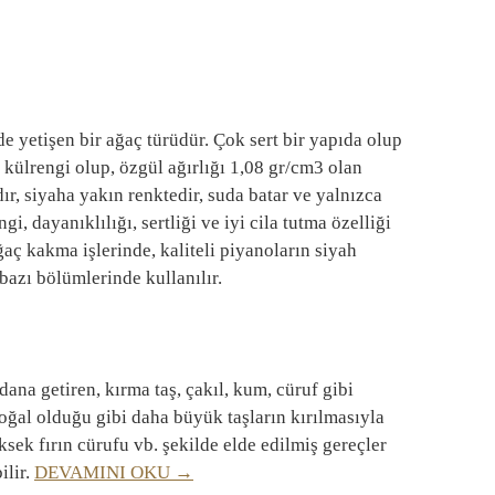
e yetişen bir ağaç türüdür. Çok sert bir yapıda olup
u külrengi olup, özgül ağırlığı 1,08 gr/cm3 olan
dır, siyaha yakın renktedir, suda batar ve yalnızca
i, dayanıklılığı, sertliği ve iyi cila tutma özelliği
aç kakma işlerinde, kaliteli piyanoların siyah
 bazı bölümlerinde kullanılır.
a getiren, kırma taş, çakıl, kum, cüruf gibi
ğal olduğu gibi daha büyük taşların kırılmasıyla
ksek fırın cürufu vb. şekilde elde edilmiş gereçler
ilir.
DEVAMINI OKU →