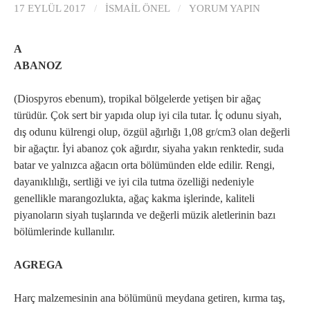
17 EYLÜL 2017
/
İSMAIL ÖNEL
/
YORUM YAPIN
A
ABANOZ
(Diospyros ebenum), tropikal bölgelerde yetişen bir ağaç
türüdür. Çok sert bir yapıda olup iyi cila tutar. İç odunu siyah,
dış odunu külrengi olup, özgül ağırlığı 1,08 gr/cm3 olan değerli
bir ağaçtır. İyi abanoz çok ağırdır, siyaha yakın renktedir, suda
batar ve yalnızca ağacın orta bölümünden elde edilir. Rengi,
dayanıklılığı, sertliği ve iyi cila tutma özelliği nedeniyle
genellikle marangozlukta, ağaç kakma işlerinde, kaliteli
piyanoların siyah tuşlarında ve değerli müzik aletlerinin bazı
bölümlerinde kullanılır.
AGREGA
Harç malzemesinin ana bölümünü meydana getiren, kırma taş,