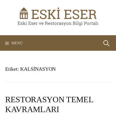
İçeriğe
atla
Arama:
MENÜ
Etiket:
KALSİNASYON
RESTORASYON TEMEL
KAVRAMLARI