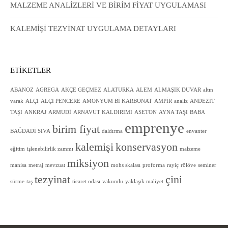
MALZEME ANALİZLERİ VE BİRİM FİYAT UYGULAMASI
KALEMİŞİ TEZYİNAT UYGULAMA DETAYLARI
ETIKETLER
ABANOZ
AGREGA
AKÇE GEÇMEZ
ALATURKA
ALEM
ALMAŞIK DUVAR
altın
varak
ALÇI
ALÇI PENCERE
AMONYUM Bİ KARBONAT
AMPİR
analiz
ANDEZİT
TAŞI
ANKRAJ
ARMUDİ
ARNAVUT KALDIRIMI
ASETON
AYNA TAŞI
BABA
emprenye
birim fiyat
BAĞDADİ SIVA
daldırma
envanter
kalemişi
konservasyon
eğitim
işlenebilirlik zammı
malzeme
miksiyon
manisa
metraj
mevzuat
mohs skalası
proforma
rayiç
rölöve
seminer
tezyinat
çini
sürme
taş
ticaret odası
vakumlu
yaklaşık maliyet