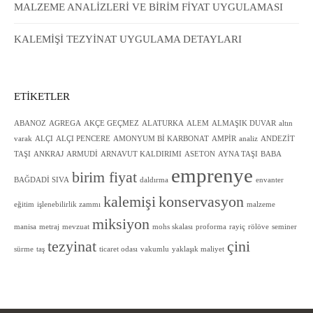
MALZEME ANALİZLERİ VE BİRİM FİYAT UYGULAMASI
KALEMİŞİ TEZYİNAT UYGULAMA DETAYLARI
ETIKETLER
ABANOZ
AGREGA
AKÇE GEÇMEZ
ALATURKA
ALEM
ALMAŞIK DUVAR
altın
varak
ALÇI
ALÇI PENCERE
AMONYUM Bİ KARBONAT
AMPİR
analiz
ANDEZİT
TAŞI
ANKRAJ
ARMUDİ
ARNAVUT KALDIRIMI
ASETON
AYNA TAŞI
BABA
emprenye
birim fiyat
BAĞDADİ SIVA
daldırma
envanter
kalemişi
konservasyon
eğitim
işlenebilirlik zammı
malzeme
miksiyon
manisa
metraj
mevzuat
mohs skalası
proforma
rayiç
rölöve
seminer
tezyinat
çini
sürme
taş
ticaret odası
vakumlu
yaklaşık maliyet