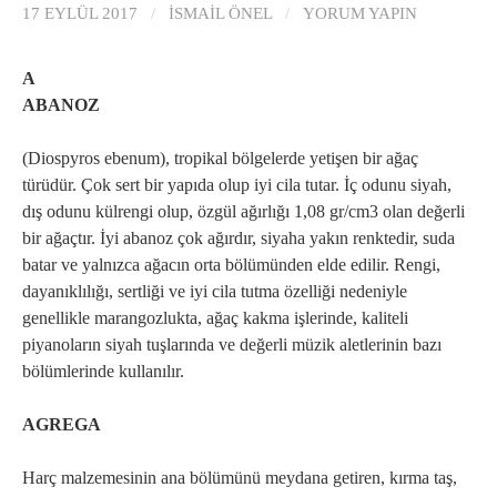
17 EYLÜL 2017
/
İSMAIL ÖNEL
/
YORUM YAPIN
A
ABANOZ
(Diospyros ebenum), tropikal bölgelerde yetişen bir ağaç
türüdür. Çok sert bir yapıda olup iyi cila tutar. İç odunu siyah,
dış odunu külrengi olup, özgül ağırlığı 1,08 gr/cm3 olan değerli
bir ağaçtır. İyi abanoz çok ağırdır, siyaha yakın renktedir, suda
batar ve yalnızca ağacın orta bölümünden elde edilir. Rengi,
dayanıklılığı, sertliği ve iyi cila tutma özelliği nedeniyle
genellikle marangozlukta, ağaç kakma işlerinde, kaliteli
piyanoların siyah tuşlarında ve değerli müzik aletlerinin bazı
bölümlerinde kullanılır.
AGREGA
Harç malzemesinin ana bölümünü meydana getiren, kırma taş,