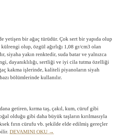
e yetişen bir ağaç türüdür. Çok sert bir yapıda olup
u külrengi olup, özgül ağırlığı 1,08 gr/cm3 olan
dır, siyaha yakın renktedir, suda batar ve yalnızca
i, dayanıklılığı, sertliği ve iyi cila tutma özelliği
aç kakma işlerinde, kaliteli piyanoların siyah
 bazı bölümlerinde kullanılır.
a getiren, kırma taş, çakıl, kum, cüruf gibi
ğal olduğu gibi daha büyük taşların kırılmasıyla
ksek fırın cürufu vb. şekilde elde edilmiş gereçler
ilir.
DEVAMINI OKU →