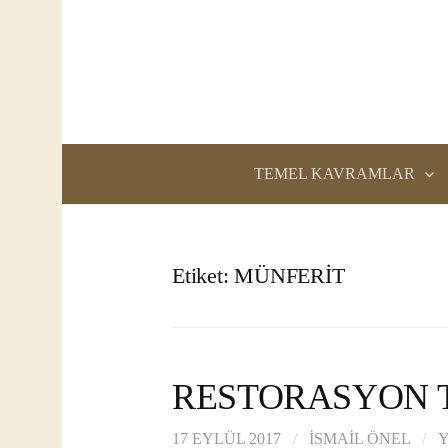
İçeriğe
atla
TEMEL KAVRAMLAR
Etiket:
MÜNFERİT
RESTORASYON 
17 EYLÜL 2017
/
İSMAIL ÖNEL
/