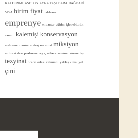
KALDIRIMI
ASETON
AYNA TAŞI
BABA
BAĞDADİ
birim fiyat
SIVA
daldırma
emprenye
envanter
eğitim
işlenebilirlik
kalemişi
konservasyon
zammı
miksiyon
malzeme
manisa
metraj
mevzuat
mohs skalası
proforma
rayiç
rölöve
seminer
sürme
taş
tezyinat
ticaret odası
vakumlu
yaklaşık maliyet
çini