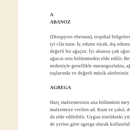
A
ABANOZ
(Diospyros ebenum), tropikal bölgelerd
iyi cila tutar. İç odunu siyah, dış odun
değerli bir ağaçtır. İyi abanoz çok ağır
ağacın orta bölümünden elde edilir. Reng
nedeniyle genellikle marangozlukta, ağ
tuşlarında ve değerli müzik aletlerinin
AGREGA
Harç malzemesinin ana bölümünü meydan
malzemeye verilen ad. Kum ve çakıl, do
da elde edilebilir. Uygun nitelikteki yü
de yerine göre agrega olarak kullanılab