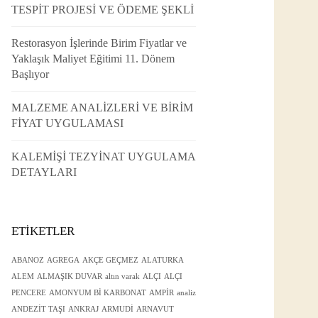
TESPİT PROJESİ VE ÖDEME ŞEKLİ
Restorasyon İşlerinde Birim Fiyatlar ve
Yaklaşık Maliyet Eğitimi 11. Dönem
Başlıyor
MALZEME ANALİZLERİ VE BİRİM
FİYAT UYGULAMASI
KALEMİŞİ TEZYİNAT UYGULAMA
DETAYLARI
ETIKETLER
ABANOZ
AGREGA
AKÇE GEÇMEZ
ALATURKA
ALEM
ALMAŞIK DUVAR
altın varak
ALÇI
ALÇI
PENCERE
AMONYUM Bİ KARBONAT
AMPİR
analiz
ANDEZİT TAŞI
ANKRAJ
ARMUDİ
ARNAVUT