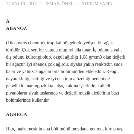
17 EYLÜL 2017
/
İSMAIL ÖNEL
/
YORUM YAPIN
A
ABANOZ
(Diospyros ebenum), tropikal bölgelerde yetişen bir ağaç
türüdür. Çok sert bir yapıda olup iyi cila tutar. İç odunu siyah,
dış odunu külrengi olup, özgül ağırlığı 1,08 gr/cm3 olan değerli
bir ağaçtır. İyi abanoz çok ağırdır, siyaha yakın renktedir, suda
batar ve yalnızca ağacın orta bölümünden elde edilir. Rengi,
dayanıklılığı, sertliği ve iyi cila tutma özelliği nedeniyle
genellikle marangozlukta, ağaç kakma işlerinde, kaliteli
piyanoların siyah tuşlarında ve değerli müzik aletlerinin bazı
bölümlerinde kullanılır.
AGREGA
Harç malzemesinin ana bölümünü meydana getiren, kırma taş,