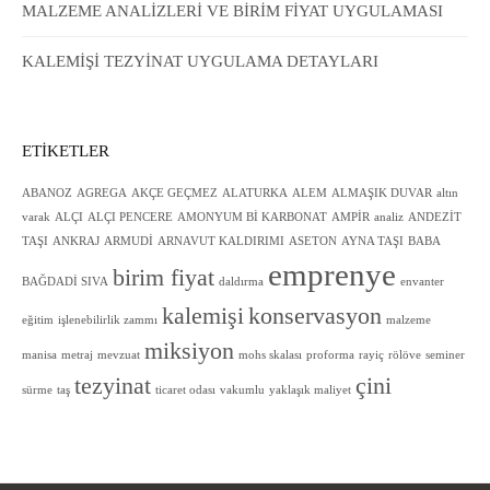
MALZEME ANALİZLERİ VE BİRİM FİYAT UYGULAMASI
KALEMİŞİ TEZYİNAT UYGULAMA DETAYLARI
ETIKETLER
ABANOZ
AGREGA
AKÇE GEÇMEZ
ALATURKA
ALEM
ALMAŞIK DUVAR
altın
varak
ALÇI
ALÇI PENCERE
AMONYUM Bİ KARBONAT
AMPİR
analiz
ANDEZİT
TAŞI
ANKRAJ
ARMUDİ
ARNAVUT KALDIRIMI
ASETON
AYNA TAŞI
BABA
emprenye
birim fiyat
BAĞDADİ SIVA
daldırma
envanter
kalemişi
konservasyon
eğitim
işlenebilirlik zammı
malzeme
miksiyon
manisa
metraj
mevzuat
mohs skalası
proforma
rayiç
rölöve
seminer
tezyinat
çini
sürme
taş
ticaret odası
vakumlu
yaklaşık maliyet