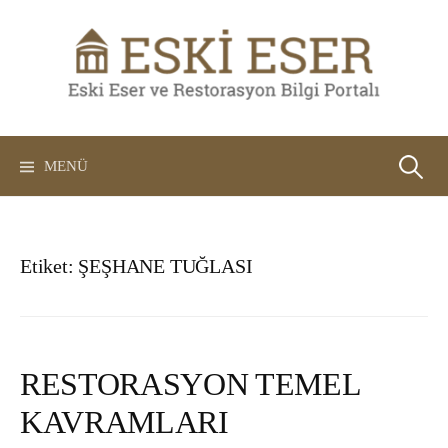
İçeriğe
atla
Arama:
MENÜ
Etiket:
ŞEŞHANE TUĞLASI
RESTORASYON TEMEL
KAVRAMLARI